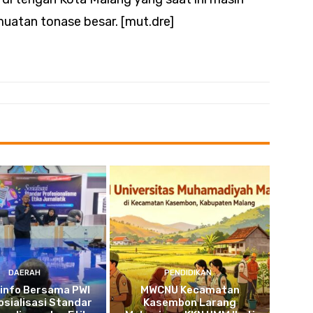
muatan tonase besar. [mut.dre]
DAERAH
PENDIDIKAN
info Bersama PWI
MWCNU Kecamatan
osialisasi Standar
Kasembon Larang