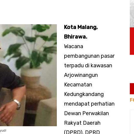
Kota Malang,
Bhirawa.
Wacana
pembangunan pasar
terpadu di kawasan
Arjowinangun
Kecamatan
Kedungkandang
F
mendapat perhatian
Dewan Perwakilan
Rakyat Daerah
yudi
(DPRD). DPRD