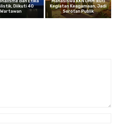
onalisme dan Etika
Mahasiswa KKN UMM Ikuti
istik, Diikuti 40
Kegiatan Keagamaan, Jadi
Wartawan
Sorotan Publik
Name: