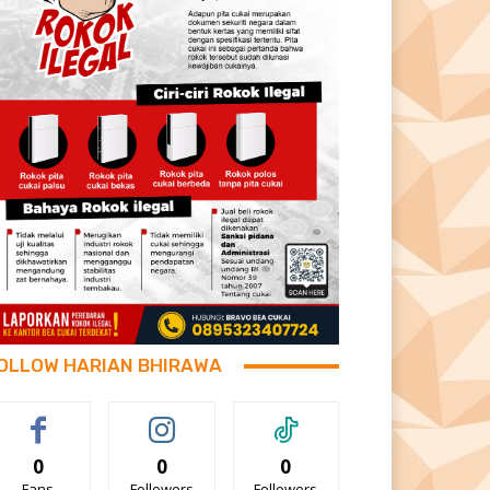
OLLOW HARIAN BHIRAWA
0
0
0
Fans
Followers
Followers