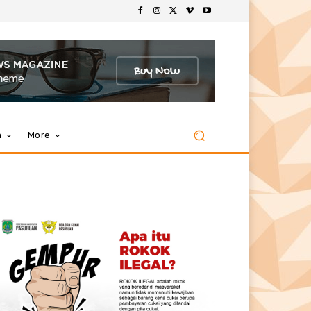
m
More