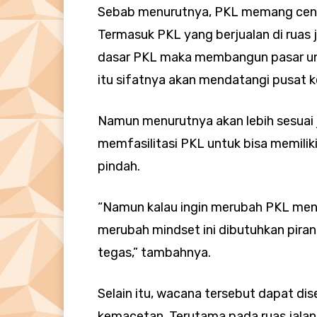
Sebab menurutnya, PKL memang cend
Termasuk PKL yang berjualan di ruas ja
dasar PKL maka membangun pasar un
itu sifatnya akan mendatangi pusat k
Namun menurutnya akan lebih sesuai 
memfasilitasi PKL untuk bisa memilik
pindah.
“Namun kalau ingin merubah PKL menj
merubah mindset ini dibutuhkan pira
tegas,” tambahnya.
Selain itu, wacana tersebut dapat di
kemacetan. Terutama pada ruas jalan 