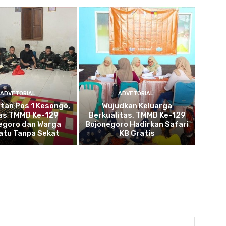
ADVETORIAL
ADVETORIAL
tan Pos 1 Kesongo,
Wujudkan Keluarga
as TMMD Ke-129
Berkualitas, TMMD Ke-129
egoro dan Warga
Bojonegoro Hadirkan Safari
atu Tanpa Sekat
KB Gratis