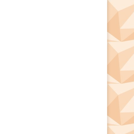
*
*
e: