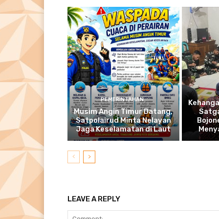
PEMERINTAHAN
Kehanga
Musim Angin Timur Datang,
Satg
Satpolairud Minta Nelayan
Bojon
Jaga Keselamatan di Laut
Meny
LEAVE A REPLY