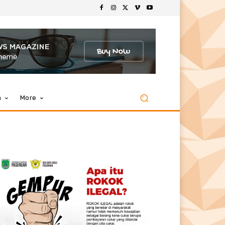
m
More