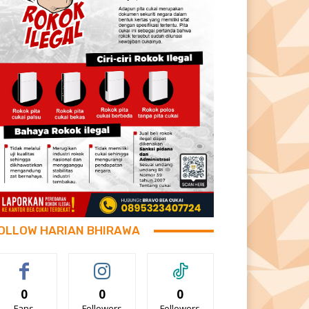
OLLOW HARIAN BHIRAWA
0
0
0
Fans
Followers
Followers