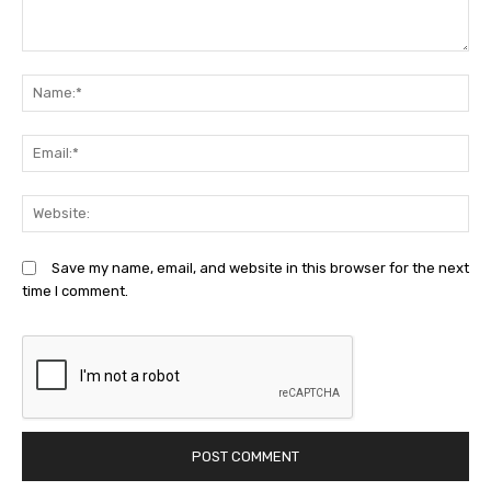
Comment:
N
Em
We
Save my name, email, and website in this browser for the next
time I comment.