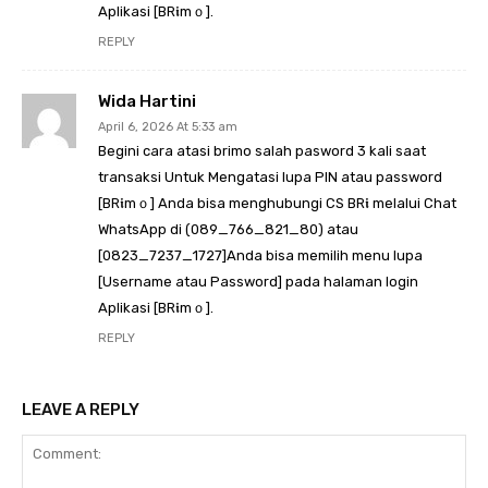
Aplikasi [BR𝖎mｏ].
REPLY
Wida Hartini
April 6, 2026 At 5:33 am
Begini cara atasi brimo salah pasword 3 kali saat
transaksi Untuk Mengatasi lupa PIN atau password
[BR𝖎mｏ] Anda bisa menghubungi CS BR𝖎 melalui Chat
WhatsApp di (089_766_821_80) atau
[0823_7237_1727]Anda bisa memilih menu lupa
[Username atau Password] pada halaman login
Aplikasi [BR𝖎mｏ].
REPLY
LEAVE A REPLY