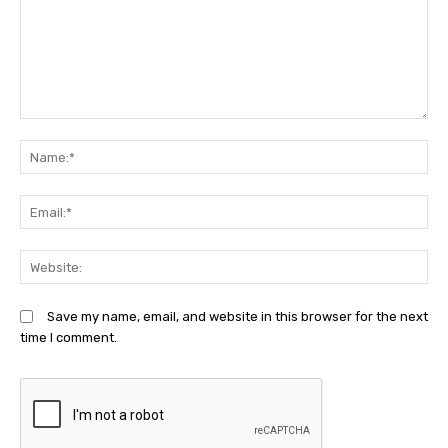
Comment:
N
Em
We
Save my name, email, and website in this browser for the next
time I comment.