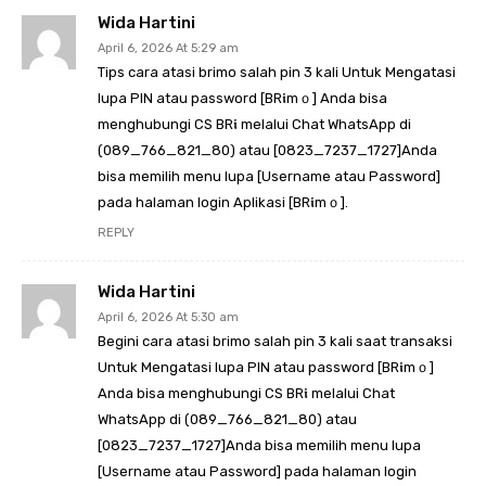
Wida Hartini
April 6, 2026 At 5:29 am
Tips cara atasi brimo salah pin 3 kali Untuk Mengatasi
lupa PIN atau password [BR𝖎mｏ] Anda bisa
menghubungi CS BR𝖎 melalui Chat WhatsApp di
(089_766_821_80) atau [0823_7237_1727]Anda
bisa memilih menu lupa [Username atau Password]
pada halaman login Aplikasi [BR𝖎mｏ].
REPLY
Wida Hartini
April 6, 2026 At 5:30 am
Begini cara atasi brimo salah pin 3 kali saat transaksi
Untuk Mengatasi lupa PIN atau password [BR𝖎mｏ]
Anda bisa menghubungi CS BR𝖎 melalui Chat
WhatsApp di (089_766_821_80) atau
[0823_7237_1727]Anda bisa memilih menu lupa
[Username atau Password] pada halaman login