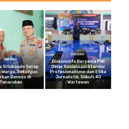
DAERAH
DAERAH
Diskominfo Bersama PWI
s Situbondo Serap
Gelar Sosialisasi Standar
 Warga, Sekaligus
Profesionalisme dan Etika
rkan Bansos di
Jurnalistik, Diikuti 40
Panarukan
Wartawan