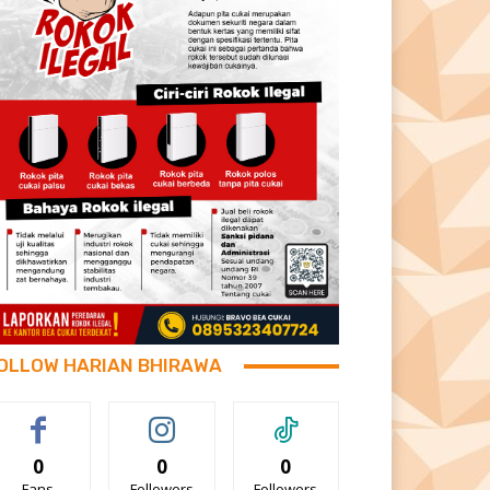
OLLOW HARIAN BHIRAWA
0
0
0
Fans
Followers
Followers