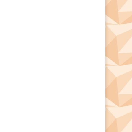
*
*
e: