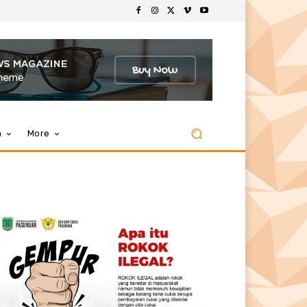
m
More