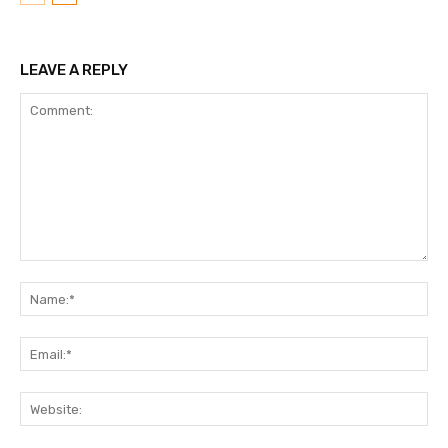
LEAVE A REPLY
Comment:
N
Em
We