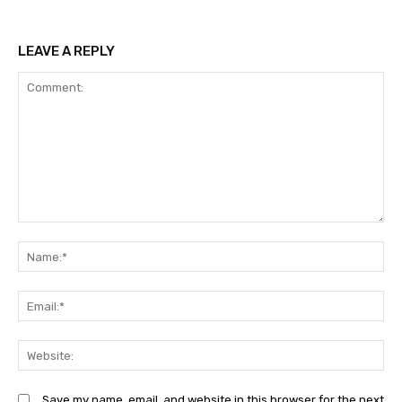
LEAVE A REPLY
Comment:
N
Em
We
Save my name, email, and website in this browser for the next