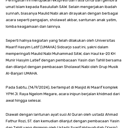
Peringatan ini merupakan ekspresi dari rasa cinta dan gembira
umat Islam kepada Rasulullah SAW. Selain mengerjakan ibadah
sunnah, biasanya Maulid Nabi akan dirayakan dengan berbagai
acara seperti pengajian, sholawat akbar, santunan anak yatim,
lomba keagamaan dan lainnya.
Seperti halnya kegiatan yang telah dilakukan oleh Universitas
Maarif Hasyim Latif (UMAHA) Sidoarjo saat ini, yakni dalam
memperingati Maulid Nabi Muhammad SAW, dan Haul ke-20 KH
Munir Hasyim Latief dengan pembacaan Yasin dan Tahlil bersama
dan dilanjut dengan pembacaan Sholawat Nabi oleh Grup Musik
Al-Banjari UMAHA.
Pada Sabtu, (14/9/2024), bertempat di Masjid Al Maarif komplek
YPM Jl. Raya Ngelom Megare, acara inipun berjalan khidmad dari
awal hingga selesai.
Diawali dengan lantunan ayat suci Al Quran oleh ustadz Ahmad
Fathur Rozi, ST. dan kemudian dilanjut dengan pembacaan Yasin
dan Tahlil yang dipimpin oleh Ustadz Syarif Hidayatullah (Yasin)