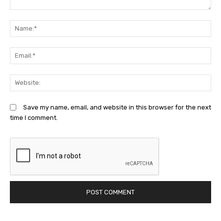
Comment:
N
Em
We
Save my name, email, and website in this browser for the next
time I comment.