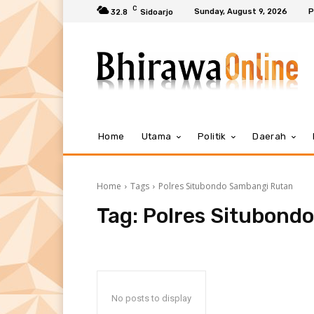
C
Sunday, August 9, 2026
P
32.8
Sidoarjo
Home
Utama
Politik
Daerah
Home
Tags
Polres Situbondo Sambangi Rutan
Tag:
Polres Situbond
No posts to display