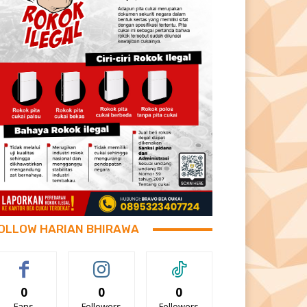
OLLOW HARIAN BHIRAWA
0
0
0
Fans
Followers
Followers