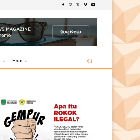
m
More