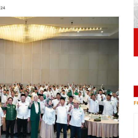
024
F