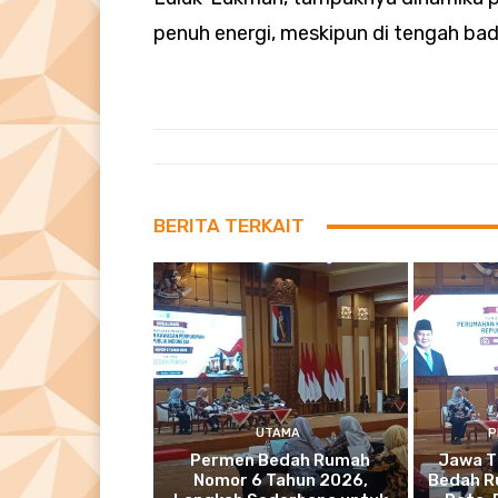
penuh energi, meskipun di tengah bada
BERITA TERKAIT
UTAMA
P
Permen Bedah Rumah
Jawa T
Nomor 6 Tahun 2026,
Bedah R