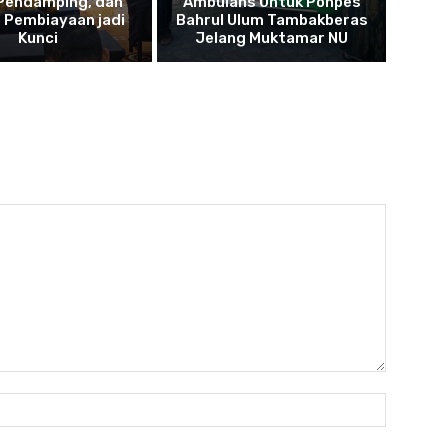
 Pendamping, dan
Ambulans Untuk Ponpes
 Pembiayaan jadi
Bahrul Ulum Tambakberas
Kunci
Jelang Muktamar NU
Name: