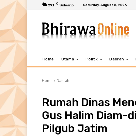
C
Saturday, August 8, 2026
29.1
Sidoarjo
Home
Utama
Politik
Daerah
Home
Daerah
Rumah Dinas Mend
Gus Halim Diam-di
Pilgub Jatim