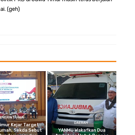
i. (geh)
EMERINTAHAN
DAERAH
imur Kejar Target
umah, Sekda Sebut
YANMU Wakafkan Dua