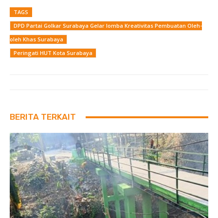
TAGS
DPD Partai Golkar Surabaya Gelar lomba Kreativitas Pembuatan Oleh-
oleh Khas Surabaya
Peringati HUT Kota Surabaya
BERITA TERKAIT