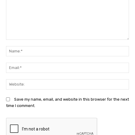
Comment:
N
Em
We
Save my name, email, and website in this browser for the next
time I comment.