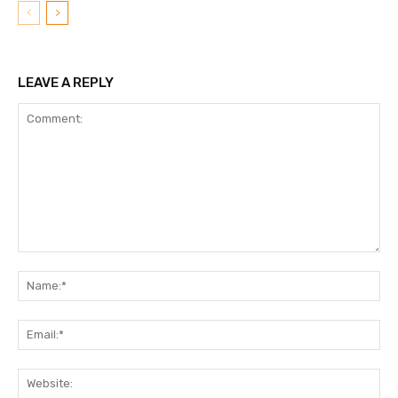
LEAVE A REPLY
Comment:
N
Em
We