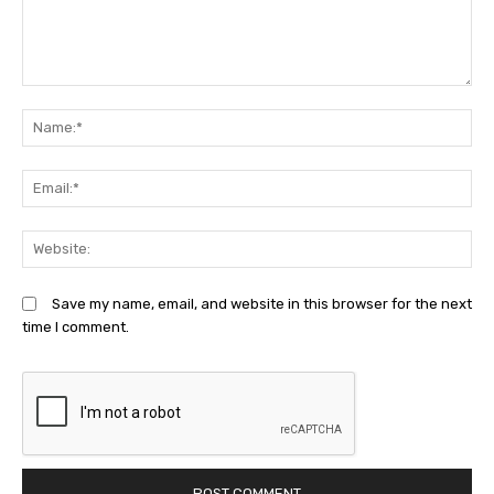
Comment:
N
Em
We
Save my name, email, and website in this browser for the next
time I comment.