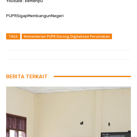
Youtube : kemenpu
PUPRSigapMembangunNegeri
TAGS
Kementerian PUPR Dorong Digitalisasi Perumahan
BERITA TERKAIT