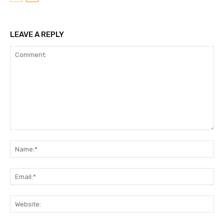
LEAVE A REPLY
Comment:
N
Em
We