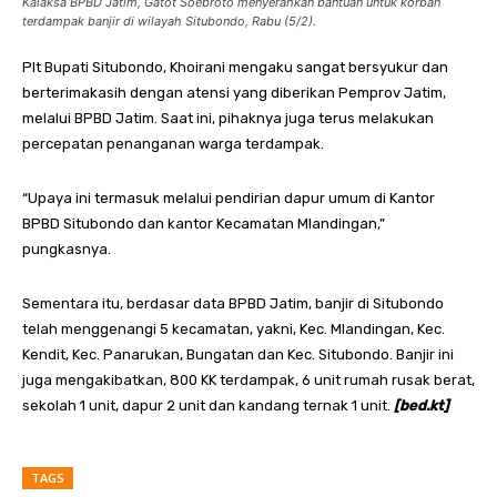
Kalaksa BPBD Jatim, Gatot Soebroto menyerahkan bantuan untuk korban
terdampak banjir di wilayah Situbondo, Rabu (5/2).
Plt Bupati Situbondo, Khoirani mengaku sangat bersyukur dan
berterimakasih dengan atensi yang diberikan Pemprov Jatim,
melalui BPBD Jatim. Saat ini, pihaknya juga terus melakukan
percepatan penanganan warga terdampak.
“Upaya ini termasuk melalui pendirian dapur umum di Kantor
BPBD Situbondo dan kantor Kecamatan Mlandingan,”
pungkasnya.
Sementara itu, berdasar data BPBD Jatim, banjir di Situbondo
telah menggenangi 5 kecamatan, yakni, Kec. Mlandingan, Kec.
Kendit, Kec. Panarukan, Bungatan dan Kec. Situbondo. Banjir ini
juga mengakibatkan, 800 KK terdampak, 6 unit rumah rusak berat,
sekolah 1 unit, dapur 2 unit dan kandang ternak 1 unit.
[bed.kt]
TAGS