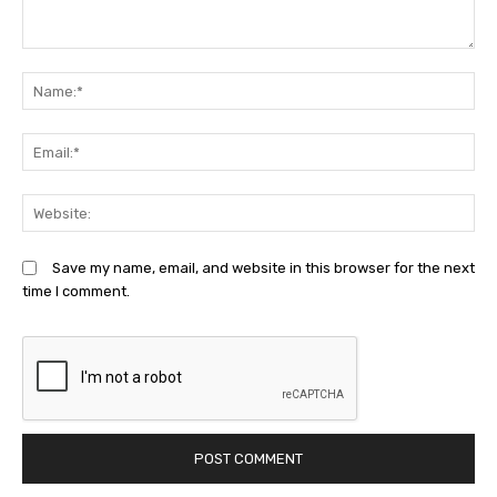
Comment:
N
Em
We
Save my name, email, and website in this browser for the next
time I comment.