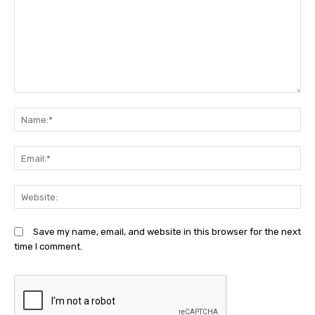
Comment:
N
Em
We
Save my name, email, and website in this browser for the next
time I comment.