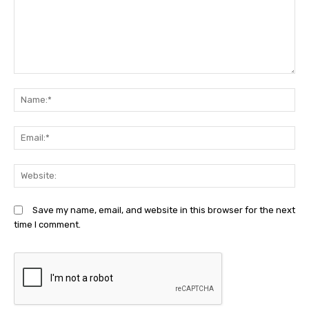
Comment:
N
Em
We
Save my name, email, and website in this browser for the next
time I comment.