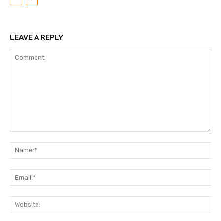
LEAVE A REPLY
Comment:
N
Em
We