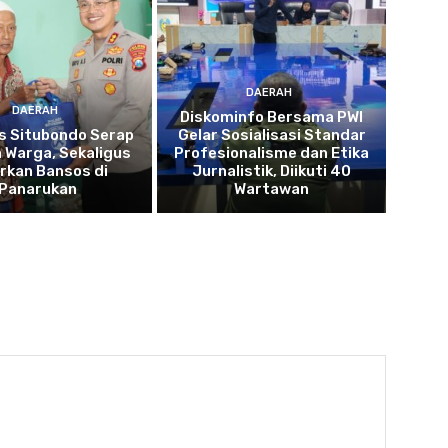
DAERAH
DAERAH
Diskominfo Bersama PWI
s Situbondo Serap
Gelar Sosialisasi Standar
 Warga, Sekaligus
Profesionalisme dan Etika
rkan Bansos di
Jurnalistik, Diikuti 40
Panarukan
Wartawan