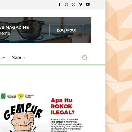
m
More