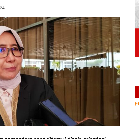
024
F