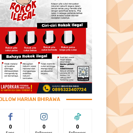
OLLOW HARIAN BHIRAWA
0
0
0
Fans
Followers
Followers