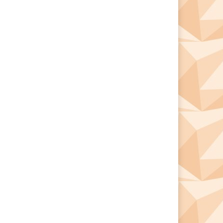
*
*
e: