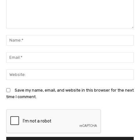
Comment:
N
Em
We
Save my name, email, and website in this browser for the next
time I comment.