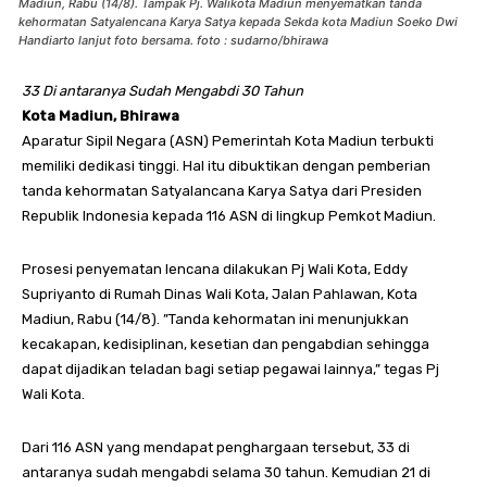
Madiun, Rabu (14/8). Tampak Pj. Walikota Madiun menyematkan tanda
kehormatan Satyalencana Karya Satya kepada Sekda kota Madiun Soeko Dwi
Handiarto lanjut foto bersama. foto : sudarno/bhirawa
33 Di antaranya Sudah Mengabdi 30 Tahun
Kota Madiun, Bhirawa
Aparatur Sipil Negara (ASN) Pemerintah Kota Madiun terbukti
memiliki dedikasi tinggi. Hal itu dibuktikan dengan pemberian
tanda kehormatan Satyalancana Karya Satya dari Presiden
Republik Indonesia kepada 116 ASN di lingkup Pemkot Madiun.
Prosesi penyematan lencana dilakukan Pj Wali Kota, Eddy
Supriyanto di Rumah Dinas Wali Kota, Jalan Pahlawan, Kota
Madiun, Rabu (14/8). ”Tanda kehormatan ini menunjukkan
kecakapan, kedisiplinan, kesetian dan pengabdian sehingga
dapat dijadikan teladan bagi setiap pegawai lainnya,” tegas Pj
Wali Kota.
Dari 116 ASN yang mendapat penghargaan tersebut, 33 di
antaranya sudah mengabdi selama 30 tahun. Kemudian 21 di