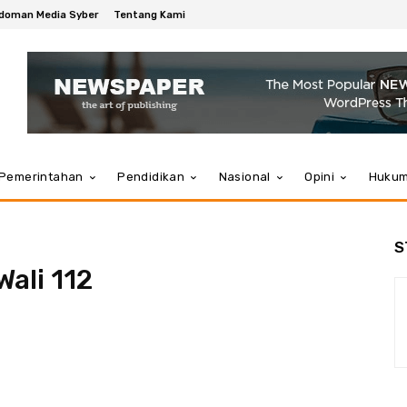
doman Media Syber
Tentang Kami
Pemerintahan
Pendidikan
Nasional
Opini
Huku
S
Wali 112