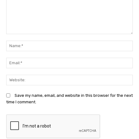
Comment:
N
Em
We
Save my name, email, and website in this browser for the next
time I comment.