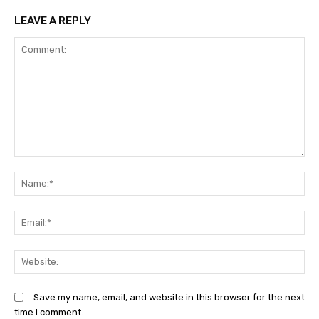
LEAVE A REPLY
Comment:
N
Em
We
Save my name, email, and website in this browser for the next
time I comment.