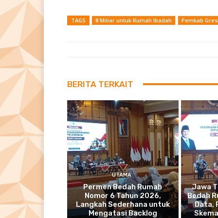
TAGS
8 Miliar untuk Rumah Ibadah
Pemkab Gresi
BERITA TERKAIT
UTAMA
Permen Bedah Rumah
Jawa T
Nomor 6 Tahun 2026,
Bedah R
Langkah Sederhana untuk
Data,
Mengatasi Backlog
Skema