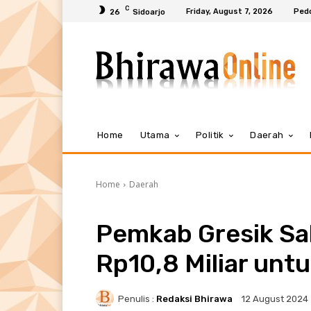
C
Friday, August 7, 2026
Ped
26
Sidoarjo
Home
Utama
Politik
Daerah
Home
Daerah
Pemkab Gresik Sa
Rp10,8 Miliar unt
Penulis :
Redaksi Bhirawa
12 August 2024