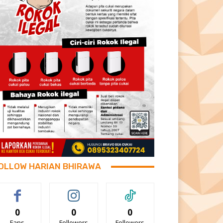
OLLOW HARIAN BHIRAWA
0
0
0
Fans
Followers
Followers