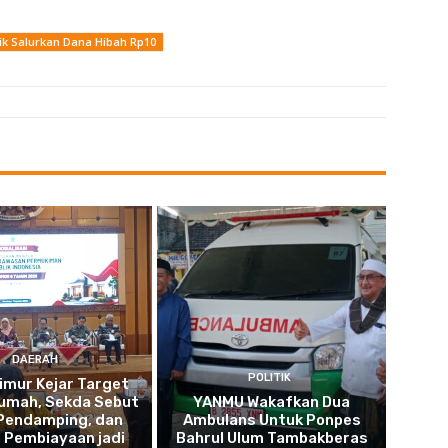
k Salurkan Dana Hibah Rp10
DAERAH
POLITIK
imur Kejar Target
umah, Sekda Sebut
YANMU Wakafkan Dua
 Pendamping, dan
Ambulans Untuk Ponpes
 Pembiayaan jadi
Bahrul Ulum Tambakberas