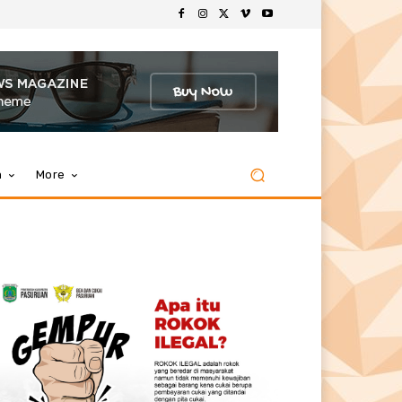
m
More