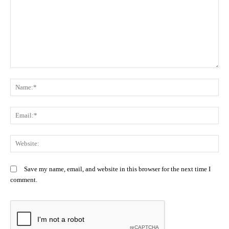
Comment:
N
Em
We
Save my name, email, and website in this browser for the next time I
comment.