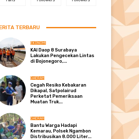
ERITA TERBARU
EKONOMI
KAI Daop 8 Surabaya
Lakukan Pengecekan Lintas
di Bojonegoro,...
DAERAH
Cegah Resiko Kebakaran
Dikapal, Satpolairud
Perketat Pemeriksaan
Muatan Truk...
DAERAH
Bantu Warga Hadapi
Kemarau, Polsek Ngambon
Distribusikan 8.000 Liter...