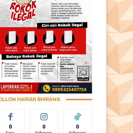
OLLOW HARIAN BHIRAWA
0
0
0
Fans
Followers
Followers