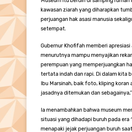
Museum itu berdiri di samping rumah 
kawasan ziarah yang diharapkan tumb
perjuangan hak asasi manusia sekali
setempat.
Gubernur Khofifah memberi apresia
menurutnya mampu menyajikan rekam 
perempuan yang memperjuangkan hak-h
tertata indah dan rapi. Di dalam kita
Ibu Marsinah, baik foto, kliping koran
jasadnya ditemukan dan sebagainya,”
Ia menambahkan bahwa museum meng
situasi yang dihadapi buruh pada er
menapaki jejak perjuangan buruh saat 