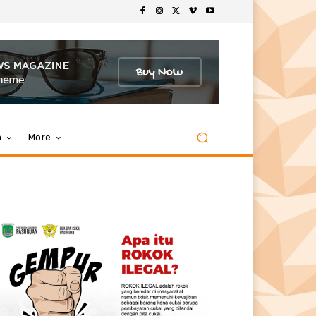
m
More