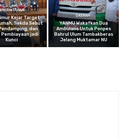
EMERINTAHAN
DAERAH
imur Kejar Target
umah, Sekda Sebut
YANMU Wakafkan Dua
 Pendamping, dan
Ambulans Untuk Ponpes
 Pembiayaan jadi
Bahrul Ulum Tambakberas
Kunci
Jelang Muktamar NU