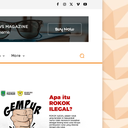
m
More