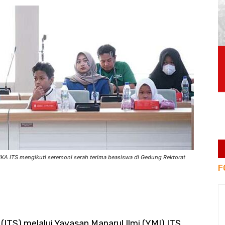
IKA ITS mengikuti seremoni serah terima beasiswa di Gedung Rektorat
F
ITS) melalui Yayasan Manarul Ilmi (YMI) ITS