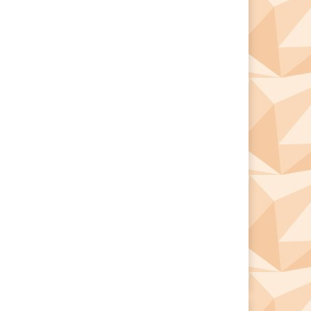
*
*
e: