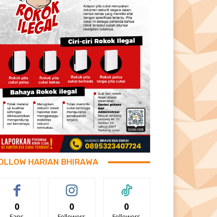
OLLOW HARIAN BHIRAWA
0
0
0
Fans
Followers
Followers