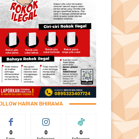
OLLOW HARIAN BHIRAWA
0
0
0
Fans
Followers
Followers