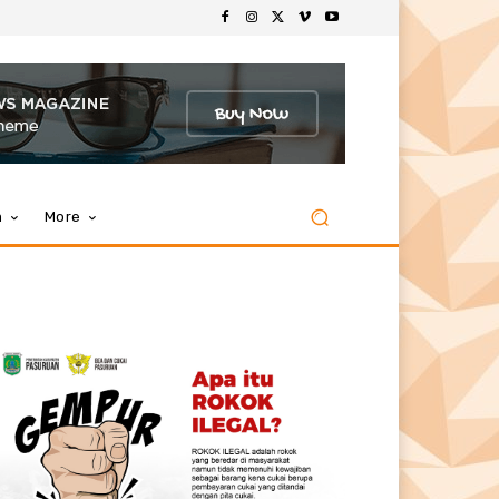
m
More