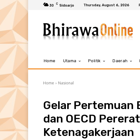
C
Thursday, August 6, 2026
30
Sidoarjo
Home
Utama
Politik
Daerah
Home
Nasional
Gelar Pertemuan B
dan OECD Pererat
Ketenagakerjaan