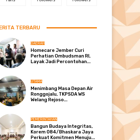
ERITA TERBARU
DAERAH
Homecare Jember Curi
Perhatian Ombudsman RI,
Layak Jadi Percontohan...
UTAMA
Menimbang Masa Depan Air
Ronggojalu, TKPSDA WS
Welang Rejoso...
PEMERINTAHAN
Bangun Budaya Integritas,
Korem 084/Bhaskara Jaya
Perkuat Komitmen Menuju...