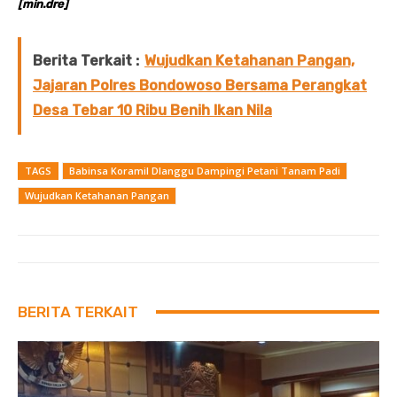
[min.dre]
Berita Terkait :
Wujudkan Ketahanan Pangan,
Jajaran Polres Bondowoso Bersama Perangkat
Desa Tebar 10 Ribu Benih Ikan Nila
TAGS
Babinsa Koramil Dlanggu Dampingi Petani Tanam Padi
Wujudkan Ketahanan Pangan
BERITA TERKAIT