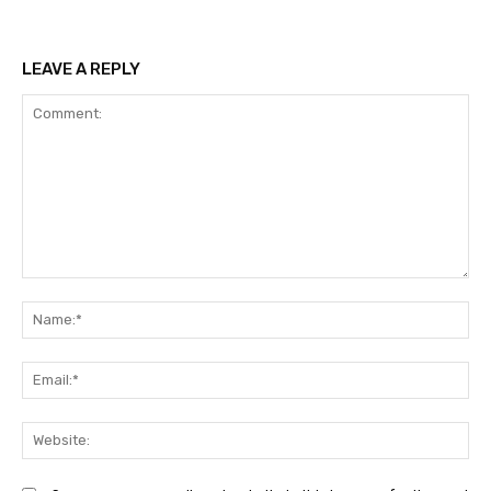
LEAVE A REPLY
Comment:
N
Em
We