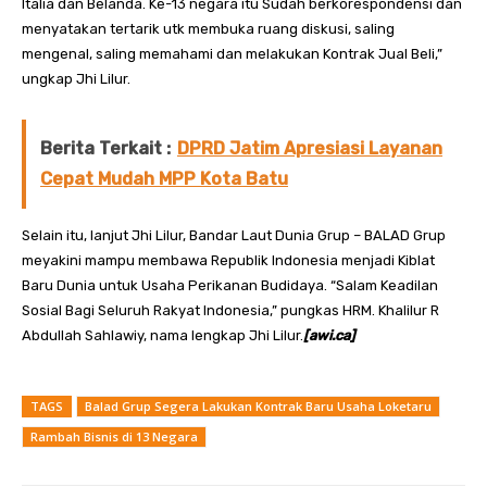
Italia dan Belanda. Ke-13 negara itu Sudah berkorespondensi dan
menyatakan tertarik utk membuka ruang diskusi, saling
mengenal, saling memahami dan melakukan Kontrak Jual Beli,”
ungkap Jhi Lilur.
Berita Terkait :
DPRD Jatim Apresiasi Layanan
Cepat Mudah MPP Kota Batu
Selain itu, lanjut Jhi Lilur, Bandar Laut Dunia Grup – BALAD Grup
meyakini mampu membawa Republik Indonesia menjadi Kiblat
Baru Dunia untuk Usaha Perikanan Budidaya. “Salam Keadilan
Sosial Bagi Seluruh Rakyat Indonesia,” pungkas HRM. Khalilur R
Abdullah Sahlawiy, nama lengkap Jhi Lilur.
[awi.ca]
TAGS
Balad Grup Segera Lakukan Kontrak Baru Usaha Loketaru
Rambah Bisnis di 13 Negara