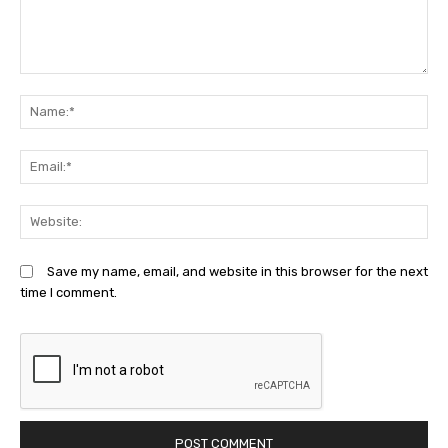
Comment:
N
Em
We
Save my name, email, and website in this browser for the next
time I comment.