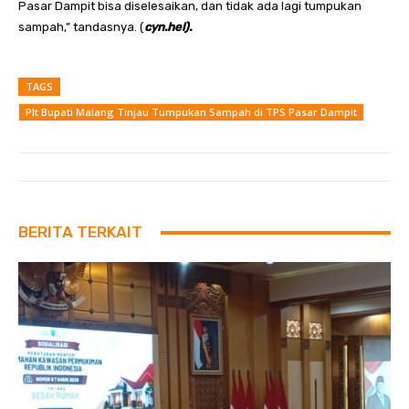
Pasar Dampit bisa diselesaikan, dan tidak ada lagi tumpukan
sampah,” tandasnya. (
cyn.hel).
TAGS
Plt Bupati Malang Tinjau Tumpukan Sampah di TPS Pasar Dampit
BERITA TERKAIT