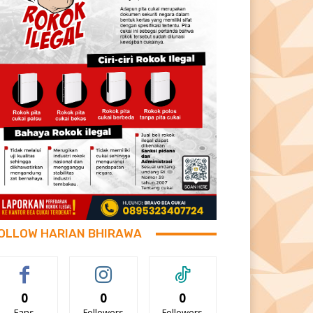
OLLOW HARIAN BHIRAWA
0
0
0
Fans
Followers
Followers