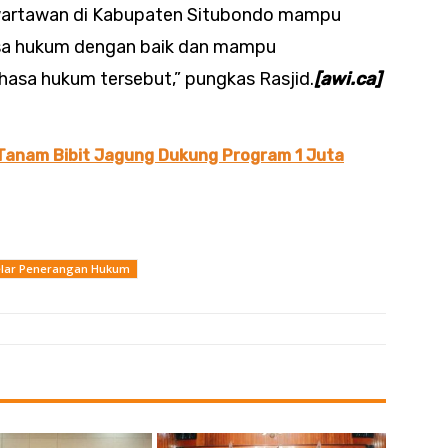
 wartawan di Kabupaten Situbondo mampu
asa hukum dengan baik dan mampu
asa hukum tersebut,” pungkas Rasjid.
[awi.ca]
Tanam Bibit Jagung Dukung Program 1 Juta
Gelar Penerangan Hukum