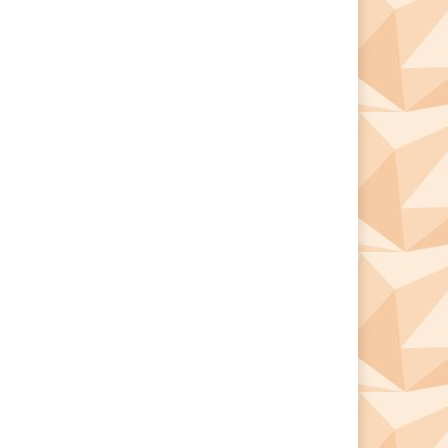
*
*
e: