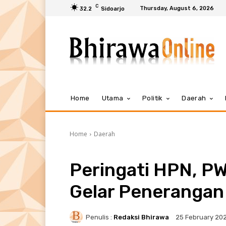
C
Thursday, August 6, 2026
32.2
Sidoarjo
Home
Utama
Politik
Daerah
Home
Daerah
Peringati HPN, PW
Gelar Peneranga
Penulis :
Redaksi Bhirawa
25 February 20