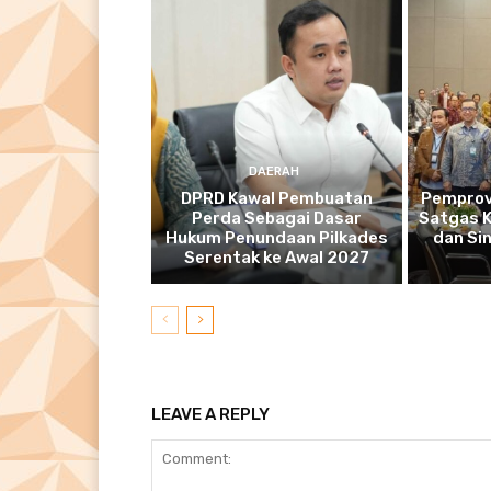
DAERAH
DPRD Kawal Pembuatan
Pemprov
Perda Sebagai Dasar
Satgas K
Hukum Penundaan Pilkades
dan Si
Serentak ke Awal 2027
LEAVE A REPLY