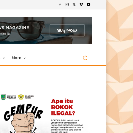
m
More