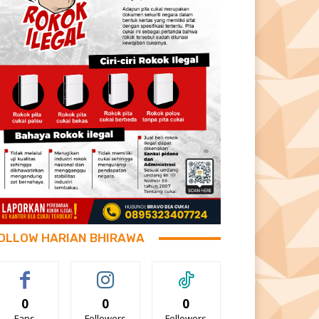
OLLOW HARIAN BHIRAWA
0
0
0
Fans
Followers
Followers