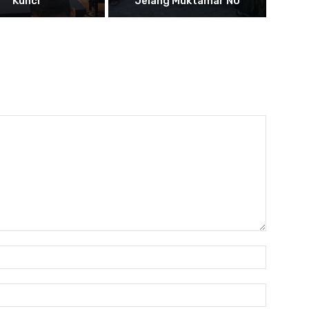
Kunci
Jelang Muktamar NU
Name:
Email: