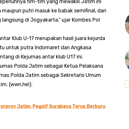
sepenuhnya tim-tim yang mewakili Jatim ini
ra maupun putri masuk ke babak semifinal, dari
langsung di Jogyakarta,” ujar Kombes Pol
ntar Klub U-17 merupakan hasil juara kejurda
itu untuk putra Indomaret dan Angkasa
ang di Kejurnas antar klub U17 ini.
humas Polda Jatim sebagai Ketua Pelaksana
umas Polda Jatim sebagai Sekretaris Umum
m. (wwn.hel).
orprov Jatim, Pegolf Surabaya Terus Berburu