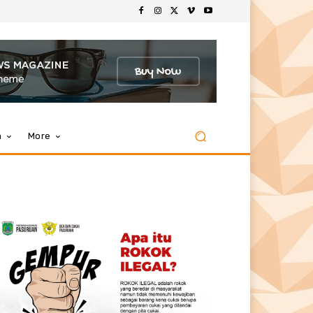
m
More