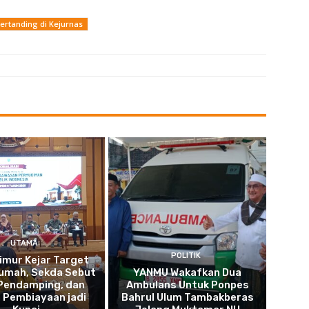
ertanding di Kejurnas
UTAMA
POLITIK
imur Kejar Target
umah, Sekda Sebut
YANMU Wakafkan Dua
 Pendamping, dan
Ambulans Untuk Ponpes
 Pembiayaan jadi
Bahrul Ulum Tambakberas