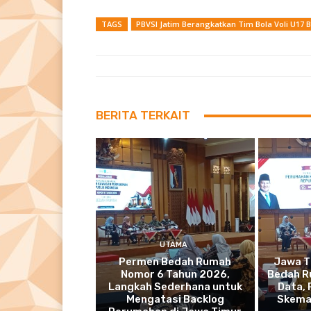
TAGS
PBVSI Jatim Berangkatkan Tim Bola Voli U17 B
BERITA TERKAIT
UTAMA
Permen Bedah Rumah
Jawa T
Nomor 6 Tahun 2026,
Bedah R
Langkah Sederhana untuk
Data,
Mengatasi Backlog
Skema