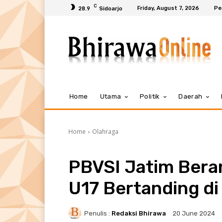
C
Friday, August 7, 2026
Pe
28.9
Sidoarjo
Home
Utama
Politik
Daerah
Home
Olahraga
PBVSI Jatim Beran
U17 Bertanding di
Penulis :
Redaksi Bhirawa
20 June 2024