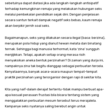
sebetulnya dapat diatasi jika ada langkah-langkah antisipatif
terhadap kemungkinan remaja yang melakukan hubungan seks
melalui pembekalan pendidikan sejak dini. Dengan penjelasan
secara santun terkait dampak negatif seks bebas, kaum remaja
akan berpikir jernih soal seks.
Bagaimanapun, seks yang dilakukan secara ilegal (baca: berzina),
merupakan pola hidup yang dianut hewan melata dan binatang
ternak. Sehingga bagi manusia terhormat, kata ‘zina’ sungguh
menjijikkan. Tetapi, apakah setiap orang merasa risih
menyaksikan aneka bentuk perzinahan? Di zaman yang durja ini,
nampaknya zina tak begitu dianggap sebagai perbuatan tercela.
Kenyataannya, banyak acara-acara maupun tempat-tempat
praktik perzinahan yang terorganisir dengan rapi di sekitar kita.
Kita yang naif-dalam derajat tertentu-tidak mampu berbuat apa-
apa kecuali perasaan frustasi bila bicara tentang sistem yang
menggalakkan perbuatan mesum tersebut terus merajalela.
Kampanye seks nyatanya saling berebut angin untuk