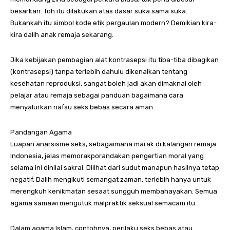
besarkan. Toh itu dilakukan atas dasar suka sama suka.
Bukankah itu simbol kode etik pergaulan modern? Demikian kira-
kira dalih anak remaja sekarang.
Jika kebijakan pembagian alat kontrasepsi itu tiba-tiba dibagikan
(kontrasepsi) tanpa terlebih dahulu dikenalkan tentang
kesehatan reproduksi, sangat boleh jadi akan dimaknai oleh
pelajar atau remaja sebagai panduan bagaimana cara
menyalurkan nafsu seks bebas secara aman.
Pandangan Agama
Luapan anarsisme seks, sebagaimana marak di kalangan remaja
Indonesia, jelas memorakporandakan pengertian moral yang
selama ini dinilai sakral. Dilihat dari sudut manapun hasilnya tetap
negatif. Dalih mengikuti semangat zaman, terlebih hanya untuk
merengkuh kenikmatan sesaat sungguh membahayakan. Semua
agama samawi mengutuk malpraktik seksual semacam itu.
Dalam agama Islam, contohnya, perilaku seks bebas atau