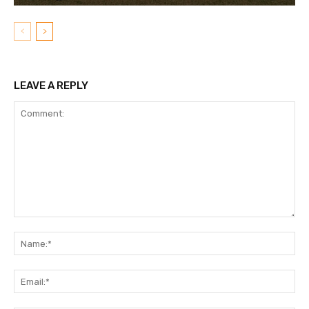
LEAVE A REPLY
Comment:
N
Em