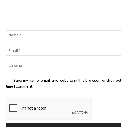
Comment:
N
Em
We
Save my name, email, and website in this browser for the next
time I comment.