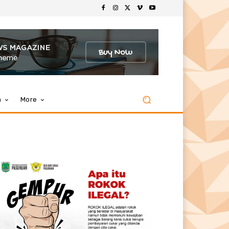
m
More