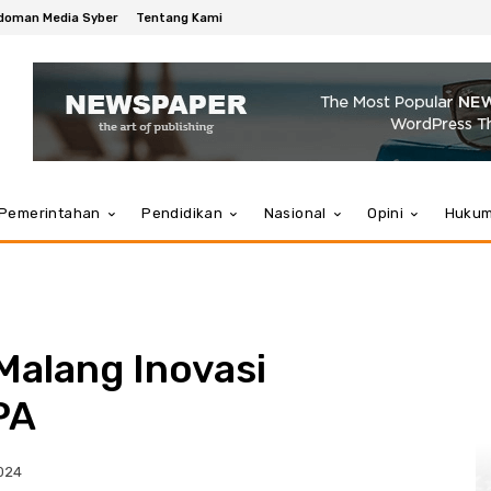
doman Media Syber
Tentang Kami
Pemerintahan
Pendidikan
Nasional
Opini
Huku
alang Inovasi
PA
024