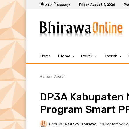
C
Friday, August 7, 2026
Pe
31.7
Sidoarjo
Home
Utama
Politik
Daerah
Home
Daerah
DP3A Kabupaten M
Program Smart P
Penulis :
Redaksi Bhirawa
10 September 2