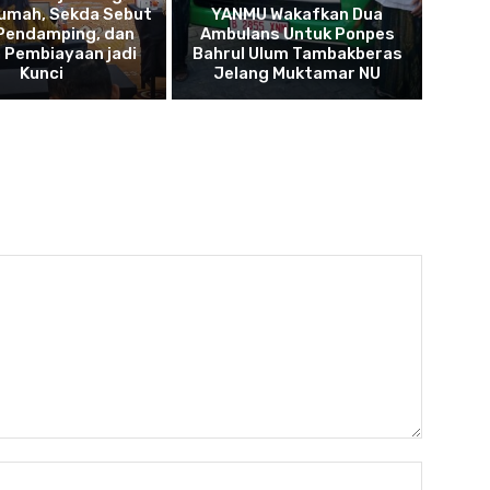
umah, Sekda Sebut
YANMU Wakafkan Dua
 Pendamping, dan
Ambulans Untuk Ponpes
 Pembiayaan jadi
Bahrul Ulum Tambakberas
Kunci
Jelang Muktamar NU
Name: