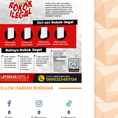
OLLOW HARIAN BHIRAWA
0
0
0
Fans
Followers
Followers