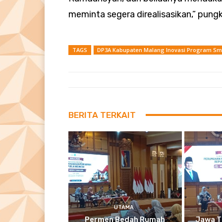
meminta segera direalisasikan,” pung
TAGS
DP3A Kabupaten Malang Inovasi Program Sm
BERITA TERKAIT
UTAMA
Permen Bedah Rumah
Jawa T