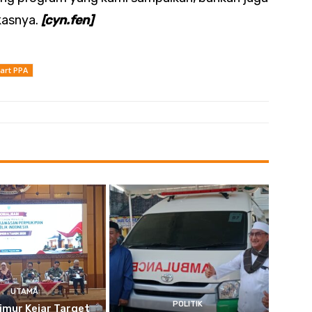
kasnya.
[cyn.fen]
art PPA
UTAMA
POLITIK
imur Kejar Target