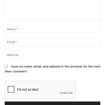
Comment:
N
Em
We
Save my name, email, and website in this browser for the next
time I comment.