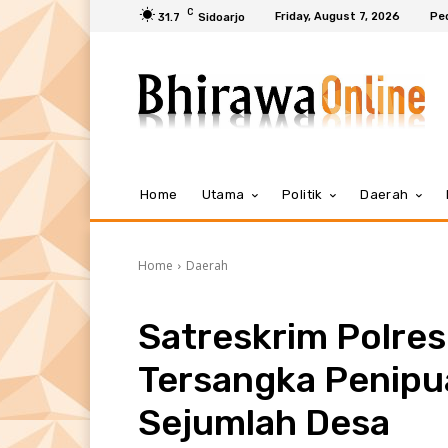
C
Friday, August 7, 2026
Pe
31.7
Sidoarjo
Home
Utama
Politik
Daerah
Home
Daerah
Satreskrim Polre
Tersangka Penipua
Sejumlah Desa