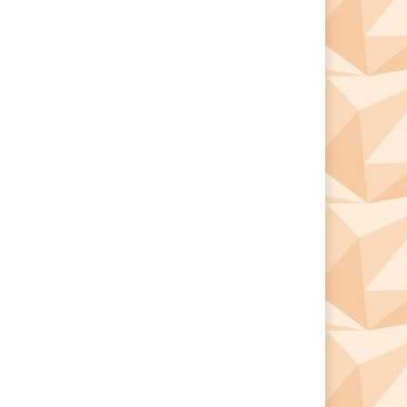
*
*
e: