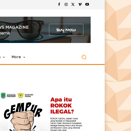
m
More