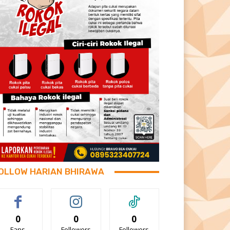
OLLOW HARIAN BHIRAWA
0
0
0
Fans
Followers
Followers