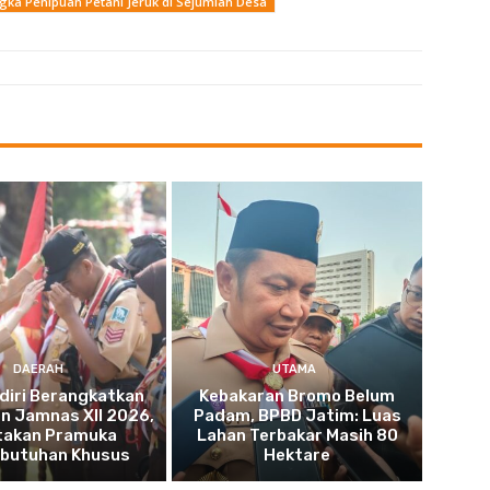
gka Penipuan Petani Jeruk di Sejumlah Desa
DAERAH
UTAMA
diri Berangkatkan
Kebakaran Bromo Belum
n Jamnas XII 2026,
Padam, BPBD Jatim: Luas
takan Pramuka
Lahan Terbakar Masih 80
butuhan Khusus
Hektare