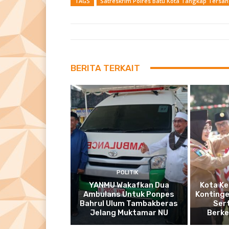
TAGS
Satreskrim Polres Batu Kota Tangkap Tersan
BERITA TERKAIT
POLITIK
YANMU Wakafkan Dua
Kota Ke
Ambulans Untuk Ponpes
Kontinge
Bahrul Ulum Tambakberas
Ser
Jelang Muktamar NU
Berke