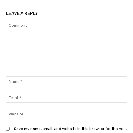
LEAVE A REPLY
Comment:
N
Em
We
Save my name, email, and website in this browser for the next