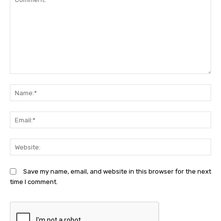
Comment:
N
Em
We
Save my name, email, and website in this browser for the next
time I comment.