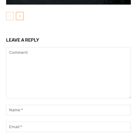
LEAVE A REPLY
Comment:
N
Em