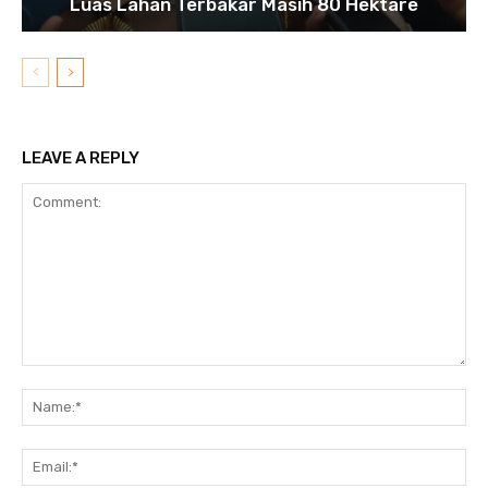
Luas Lahan Terbakar Masih 80 Hektare
LEAVE A REPLY
Comment:
N
Em