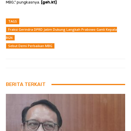
MBG,” pungkasnya.
[geh.kt]
TAGS
Fraksi Gerindra DPRD Jatim Dukung Langkah Prabowo Ganti Kepala
BGN
Sebut Demi Perbaikan MBG
BERITA TERKAIT