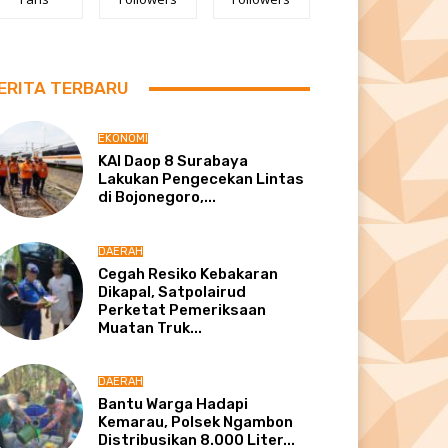
ERITA TERBARU
EKONOMI
KAI Daop 8 Surabaya
Lakukan Pengecekan Lintas
di Bojonegoro,...
DAERAH
Cegah Resiko Kebakaran
Dikapal, Satpolairud
Perketat Pemeriksaan
Muatan Truk...
DAERAH
Bantu Warga Hadapi
Kemarau, Polsek Ngambon
Distribusikan 8.000 Liter...