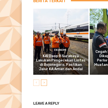
BERITA TERKAIT
EKONOMI
Cegah 
KAI Daop 8 Surabaya
Dika
Lakukan Pengecekan Lintas
Perke
di Bojonegoro, Pastikan
Muatan 
Jalur KA Aman dan Andal
LEAVE A REPLY