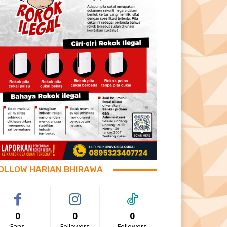
OLLOW HARIAN BHIRAWA
0
0
0
Fans
Followers
Followers