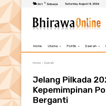
C
Saturday, August 8, 2026
26.1
Sidoarjo
Home
Utama
Politik
Daerah
Home
Daerah
Jelang Pilkada 20
Kepemimpinan Pol
Berganti