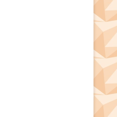
*
*
e: