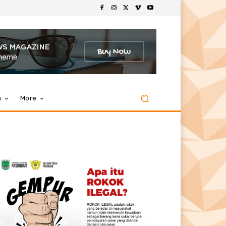
m
More