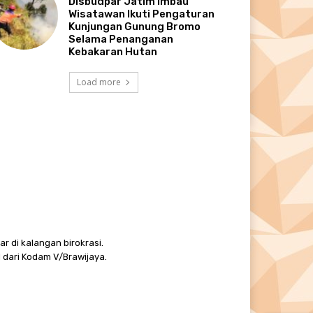
Disbudpar Jatim Imbau
Wisatawan Ikuti Pengaturan
Kunjungan Gunung Bromo
Selama Penanganan
Kebakaran Hutan
Load more
r di kalangan birokrasi.
 dari Kodam V/Brawijaya.