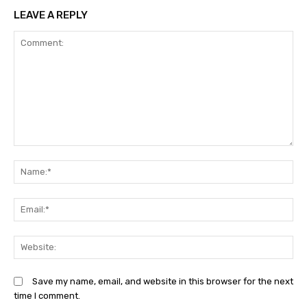
LEAVE A REPLY
Comment:
N
Em
We
Save my name, email, and website in this browser for the next
time I comment.