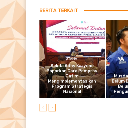
BERITA TERKAIT
UTAMA
Sekda Adhy Karyono
Paparkan Cara Pemprov
Jatim
Musda
Mengimplementasikan
Belum D
Program Strategis
Belu
Nasional
Pengur