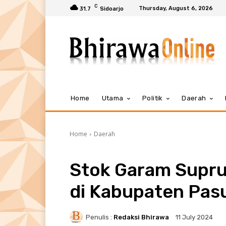
C
Thursday, August 6, 2026
31.7
Sidoarjo
Home
Utama
Politik
Daerah
Home
Daerah
Stok Garam Supru
di Kabupaten Pas
Penulis :
Redaksi Bhirawa
11 July 2024