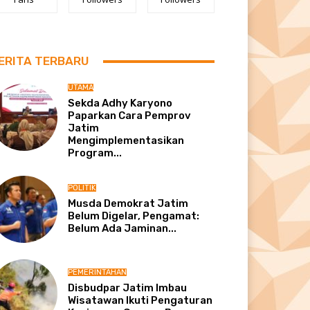
ERITA TERBARU
UTAMA
Sekda Adhy Karyono
Paparkan Cara Pemprov
Jatim
Mengimplementasikan
Program...
POLITIK
Musda Demokrat Jatim
Belum Digelar, Pengamat:
Belum Ada Jaminan...
PEMERINTAHAN
Disbudpar Jatim Imbau
Wisatawan Ikuti Pengaturan