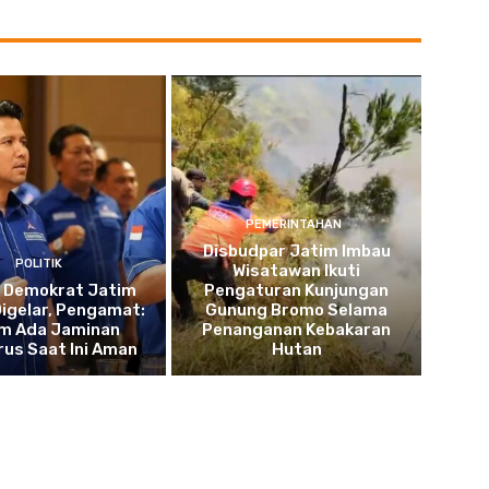
PEMERINTAHAN
Disbudpar Jatim Imbau
POLITIK
Wisatawan Ikuti
 Demokrat Jatim
Pengaturan Kunjungan
igelar, Pengamat:
Gunung Bromo Selama
m Ada Jaminan
Penanganan Kebakaran
us Saat Ini Aman
Hutan