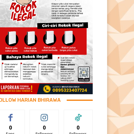
OLLOW HARIAN BHIRAWA
0
0
0
Fans
Followers
Followers