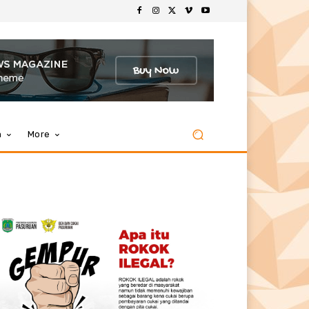
m
More