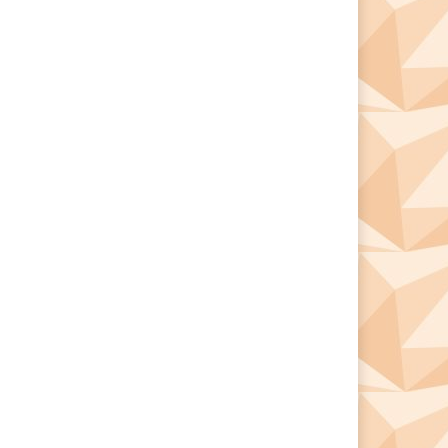
*
*
e: